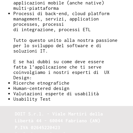
applicazioni mobile (anche native)
multi-piattaforma
Processi di back-end, cloud platform
management, servizi, application
processes, processi
di integrazione, processi ETL
Tutto questo unito alla nostra passione
per lo sviluppo del software e di
soluzioni IT​.
E se hai dubbi su come deve essere
fatta l’applicazione che ti serve
coinvolgiamo i nostri esperti di UX
Design:
Ricerche etnografiche
Human-centered design
Valutazioni esperte di usabilità
Usability Test
DOIT S.r.l. - Viale Martiri della
Libertà 44 - 60044 Fabriano (AN)
P.IVA 02645220423