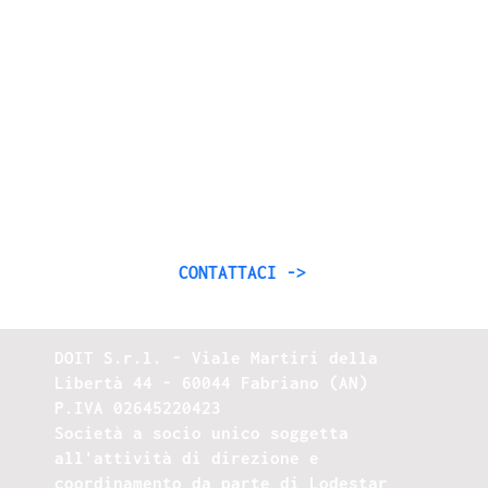
Let’s work together
Dalle applicazioni web alle app mobile,
offriamo soluzioni progettate su misura per
le aziende, aiutandole a migliorare
l’efficienza dei processi nelle diverse
aree.
CONTATTACI ->
DOIT S.r.l. - Viale Martiri della
Libertà 44 - 60044 Fabriano (AN)
P.IVA 02645220423
Società a socio unico soggetta
all'attività di direzione e
coordinamento da parte di Lodestar