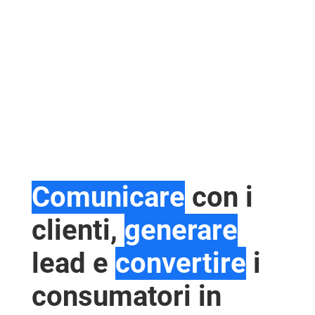
Comunicare
con i
clienti,
generare
lead e
convertire
i
consumatori in