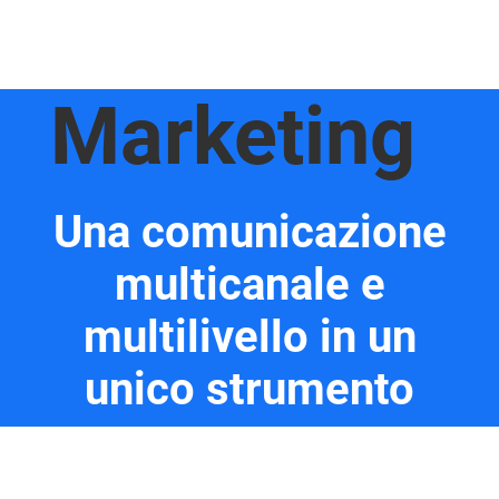
Marketing
Una comunicazione
multicanale e
multilivello in un
unico strumento